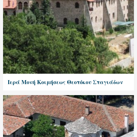
Ιερά Μονή Κοιμήσεως Θεοτόκου Σταγιάδων