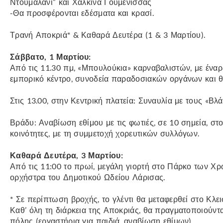
Ντουμαλάνι” και Χάλκινα Γουμένισσας
-Θα προσφέρονται εδέσματα και κρασί.
Τρανή Αποκριά* & Καθαρά Δευτέρα (1 & 3 Μαρτίου).
Σάββατο, 1 Μαρτίου:
Από τις 11.30 πμ, «Μπουλούκια» καρναβαλιστών, με έναρ
εμπορικό κέντρο, συνοδεία παραδοσιακών οργάνων και θα
Στις 13.00, στην Κεντρική πλατεία: Συναυλία με τους «Βλ
Βράδυ: Αναβίωση εθίμου με τις φωτιές, σε 10 σημεία, στο
κοινότητες, με τη συμμετοχή χορευτικών συλλόγων.
Καθαρά Δευτέρα, 3 Μαρτίου:
Από τις 11:00 το πρωί, μεγάλη γιορτή στο Πάρκο των Χ
ορχήστρα του Δημοτικού Ωδείου Λάρισας.
* Σε περίπτωση βροχής, το γλέντι θα μεταφερθεί στο Κλ
Καθ’ όλη τη διάρκεια της Αποκριάς, θα πραγματοποιούντ
πόλης (εργαστήρια για παιδιά, αναβίωση εθίμων).