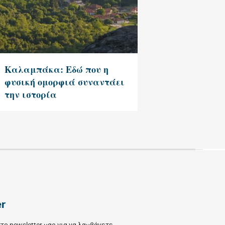
Καλαμπάκα: Εδώ που η
φυσική ομορφιά συναντάει
την ιστορία
er
το newsletter μας για να λαμβάνετε