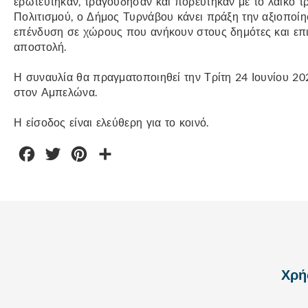
ερωτεύτηκαν, τραγούδησαν και πορεύτηκαν με το λαϊκό τ
Πολιτισμού, ο Δήμος Τυρνάβου κάνει πράξη την αξιοποίησ
επένδυση σε χώρους που ανήκουν στους δημότες και επι
αποστολή.
Η συναυλία θα πραγματοποιηθεί την Τρίτη 24 Ιουνίου 202
στον Αμπελώνα.
Η είσοδος είναι ελεύθερη για το κοινό.
Facebook
Twitter
Pinterest
Μοιραστείτε
Χρή