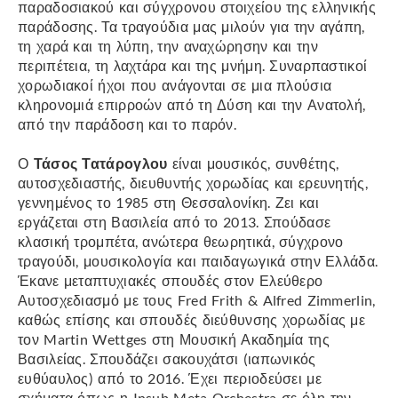
παραδοσιακού και σύγχρονου στοιχείου της ελληνικής
παράδοσης. Τα τραγούδια μας μιλούν για την αγάπη,
τη χαρά και τη λύπη, την αναχώρησην και την
περιπέτεια, τη λαχτάρα και της μνήμη. Συναρπαστικοί
χορωδιακοί ήχοι που ανάγονται σε μια πλούσια
κληρονομιά επιρροών από τη Δύση και την Ανατολή,
από την παράδοση και το παρόν.
Ο
Τάσος Τατάρογλου
είναι μουσικός, συνθέτης,
αυτοσχεδιαστής, διευθυντής χορωδίας και ερευνητής,
γεννημένος το 1985 στη Θεσσαλονίκη. Ζει και
εργάζεται στη Βασιλεία από το 2013. Σπούδασε
κλασική τρομπέτα, ανώτερα θεωρητικά, σύγχρονο
τραγούδι, μουσικολογία και παιδαγωγικά στην Ελλάδα.
Έκανε μεταπτυχιακές σπουδές στον Ελεύθερο
Αυτοσχεδιασμό με τους Fred Frith & Alfred Zimmerlin,
καθώς επίσης και σπουδές διεύθυνσης χορωδίας με
τον Martin Wettges στη Μουσική Ακαδημία της
Βασιλείας. Σπουδάζει σακουχάτσι (ιαπωνικός
ευθύαυλος) από το 2016. Έχει περιοδεύσει με
σχήματα όπως η Insub Meta Orchestra σε όλη την