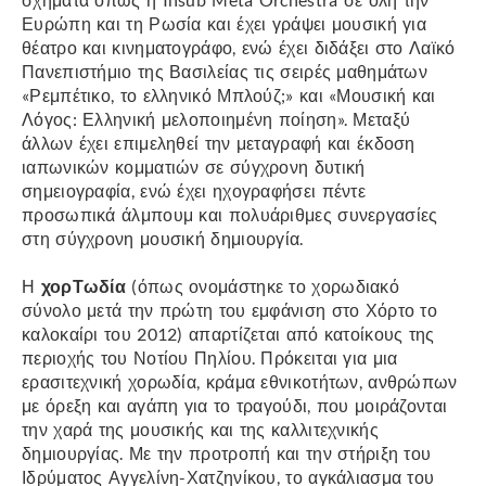
Ευρώπη και τη Ρωσία και έχει γράψει μουσική για
θέατρο και κινηματογράφο, ενώ έχει διδάξει στο Λαϊκό
Πανεπιστήμιο της Βασιλείας τις σειρές μαθημάτων
«Ρεμπέτικο, το ελληνικό Μπλούζ;» και «Μουσική και
Λόγος: Ελληνική μελοποιημένη ποίηση». Μεταξύ
άλλων έχει επιμεληθεί την μεταγραφή και έκδοση
ιαπωνικών κομματιών σε σύγχρονη δυτική
σημειογραφία, ενώ έχει ηχογραφήσει πέντε
προσωπικά άλμπουμ και πολυάριθμες συνεργασίες
στη σύγχρονη μουσική δημιουργία.
Η
χορΤωδία
(όπως ονομάστηκε το χορωδιακό
σύνολο μετά την πρώτη του εμφάνιση στο Χόρτο το
καλοκαίρι του 2012) απαρτίζεται από κατοίκους της
περιοχής του Νοτίου Πηλίου. Πρόκειται για μια
ερασιτεχνική χορωδία, κράμα εθνικοτήτων, ανθρώπων
με όρεξη και αγάπη για το τραγούδι, που μοιράζονται
την χαρά της μουσικής και της καλλιτεχνικής
δημιουργίας. Με την προτροπή και την στήριξη του
Ιδρύματος Αγγελίνη-Χατζηνίκου, το αγκάλιασμα του