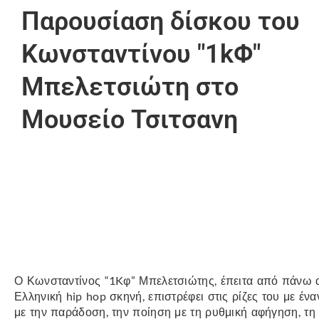
Παρουσίαση δίσκου του
Κωνσταντίνου "1kΦ"
Μπελετσιώτη στο
Μουσείο Τσιτσανη
Ο Κωνσταντίνος “1Kφ” Μπελετσιώτης, έπειτα από πάνω 
Ελληνική hip hop σκηνή, επιστρέφει στις ρίζες του με έν
με την παράδοση, την ποίηση με τη ρυθμική αφήγηση, τη