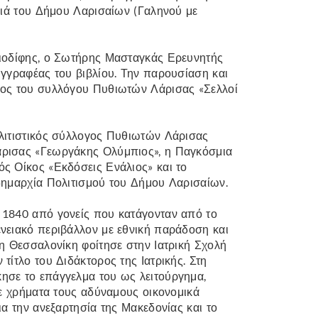
ωνιά του Δήμου Λαρισαίων (Γαληνού με
ριοδίφης, ο Σωτήρης Μασταγκάς Ερευνητής
υγγραφέας του βιβλίου. Την παρουσίαση και
ρος του συλλόγου Πυθιωτών Λάρισας «Σελλοί
ολιτιστικός σύλλογος Πυθιωτών Λάρισας
άρισας «Γεωργάκης Ολύμπιος», η Παγκόσμια
ς Οίκος «Εκδόσεις Ενάλιος» και το
δημαρχία Πολιτισμού του Δήμου Λαρισαίων.
 1840 από γονείς που κατάγονταν από το
νειακό περιβάλλον με εθνική παράδοση και
τη Θεσσαλονίκη φοίτησε στην Ιατρική Σχολή
τίτλο του Διδάκτορος της Ιατρικής. Στη
ησε το επάγγελμα του ως λειτούργημα,
με χρήματα τους αδύναμους οικονομικά
ια την ανεξαρτησία της Μακεδονίας και το