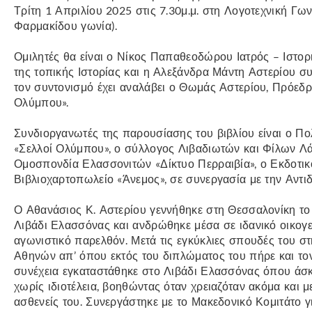
Τρίτη 1 Απριλίου 2025 στις 7.30μ.μ. στη Λογοτεχνική Γ
Φαρμακίδου γωνία).
Ομιλητές θα είναι ο Νίκος Παπαθεοδώρου Ιατρός – Ιστο
της τοπικής Ιστορίας και η Αλεξάνδρα Μάντη Αστερίου σ
τον συντονισμό έχει αναλάβει ο Θωμάς Αστερίου, Πρόεδ
Ολύμπου».
Συνδιοργανωτές της παρουσίασης του βιβλίου είναι ο Π
«Σελλοί Ολύμπου», ο σύλλογος Λιβαδιωτών και Φίλων Λ
Ομοσπονδία Ελασσονιτών «Δίκτυο Περραιβία», ο Εκδοτικό
Βιβλιοχαρτοπωλείο «Άνεμος», σε συνεργασία με την Αντι
Ο Αθανάσιος Κ. Αστερίου γεννήθηκε στη Θεσσαλονίκη το
Λιβάδι Ελασσόνας και ανδρώθηκε μέσα σε ιδανικό οικογε
αγωνιστικό παρελθόν. Μετά τις εγκύκλιες σπουδές του σ
Αθηνών απ’ όπου εκτός του διπλώματος του πήρε και τον 
συνέχεια εγκαταστάθηκε στο Λιβάδι Ελασσόνας όπου άσκ
χωρίς ιδιοτέλεια, βοηθώντας όταν χρειαζόταν ακόμα και 
ασθενείς του. Συνεργάστηκε με το Μακεδονικό Κομιτάτο γ