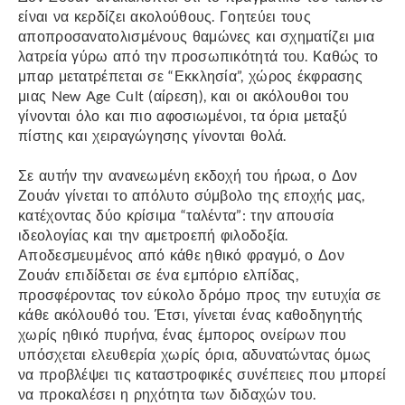
είναι να κερδίζει ακολούθους. Γοητεύει τους
αποπροσανατολισμένους θαμώνες και σχηματίζει μια
λατρεία γύρω από την προσωπικότητά του. Καθώς το
μπαρ μετατρέπεται σε “Εκκλησία”, χώρος έκφρασης
μιας New Age Cult (αίρεση), και οι ακόλουθοι του
γίνονται όλο και πιο αφοσιωμένοι, τα όρια μεταξύ
πίστης και χειραγώγησης γίνονται θολά.
Σε αυτήν την ανανεωμένη εκδοχή του ήρωα, ο Δον
Ζουάν γίνεται το απόλυτο σύμβολο της εποχής μας,
κατέχοντας δύο κρίσιμα “ταλέντα”: την απουσία
ιδεολογίας και την αμετροεπή φιλοδοξία.
Αποδεσμευμένος από κάθε ηθικό φραγμό, ο Δον
Ζουάν επιδίδεται σε ένα εμπόριο ελπίδας,
προσφέροντας τον εύκολο δρόμο προς την ευτυχία σε
κάθε ακόλουθό του. Έτσι, γίνεται ένας καθοδηγητής
χωρίς ηθικό πυρήνα, ένας έμπορος ονείρων που
υπόσχεται ελευθερία χωρίς όρια, αδυνατώντας όμως
να προβλέψει τις καταστροφικές συνέπειες που μπορεί
να προκαλέσει η ρηχότητα των διδαχών του.