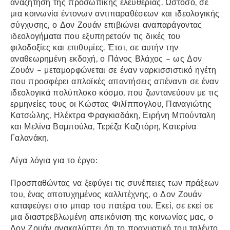
αναζήτηση της προσωπικής ελευθερίας. Ωστόσο, σε
μια κοινωνία έντονων αντιπαραθέσεων και ιδεολογικής
σύγχυσης, ο Δον Ζουάν επιβιώνει αναπαράγοντας
ιδεολογήματα που εξυπηρετούν τις δικές του
φιλοδοξίες και επιθυμίες. Έτσι, σε αυτήν την
αναθεωρημένη εκδοχή, ο Πάνος Βλάχος – ως Δον
Ζουάν – μεταμορφώνεται σε έναν ναρκισσιστικό ηγέτη
που προσφέρει απλοϊκές απαντήσεις απέναντι σε έναν
ιδεολογικά πολύπλοκο κόσμο, που ζωντανεύουν με τις
ερμηνείες τους οι Κώστας Φιλίππογλου, Παναγιώτης
Κατσώλης, Ηλέκτρα Φραγκιαδάκη, Ειρήνη Μπούνταλη
και Μελίνα Βαμπούλα, Τερέζα Καζιτόρη, Κατερίνα
Γαλανάκη.
Λίγα λόγια για το έργο:
Προσπαθώντας να ξεφύγει τις συνέπειες των πράξεων
του, ένας αποτυχημένος καλλιτέχνης, ο Δον Ζουάν
καταφεύγει στο μπαρ του πατέρα του. Εκεί, σε εκεί σε
μια διαστρεβλωμένη απεικόνιση της κοινωνίας μας, ο
Δον Ζουάν ανακαλύπτει ότι το πραγματικό του ταλέντο