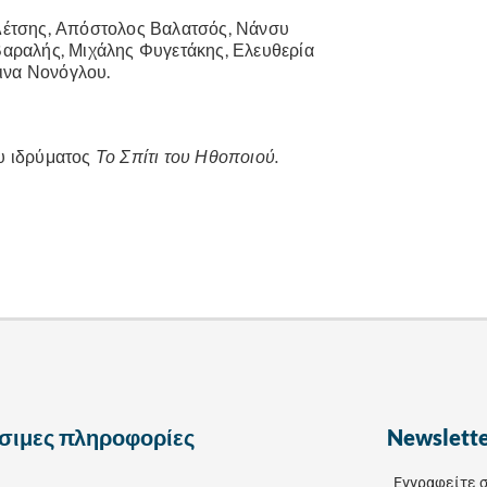
Δέτσης, Απόστολος Βαλατσός, Νάνσυ
αραλής, Μιχάλης Φυγετάκης, Ελευθερία
ινα Νονόγλου.
ου ιδρύματος
Το Σπίτι του Ηθοποιού.
σιμες πληροφορίες
Newslett
Εγγραφείτε σ