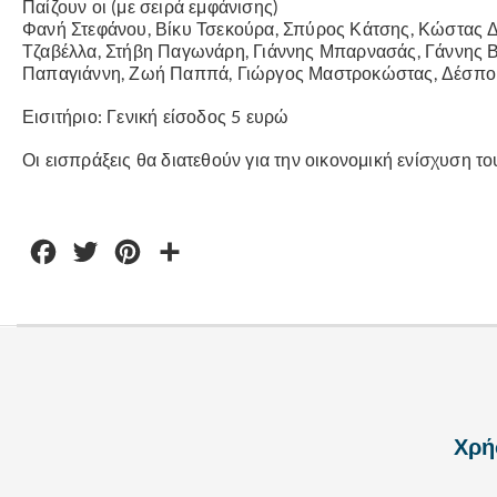
Παίζουν οι (με σειρά εμφάνισης)
Φανή Στεφάνου, Βίκυ Τσεκούρα, Σπύρος Κάτσης, Κώστας 
Τζαβέλλα, Στήβη Παγωνάρη, Γιάννης Μπαρνασάς, Γάννης Β
Παπαγιάννη, Ζωή Παππά, Γιώργος Μαστροκώστας, Δέσπο
Εισιτήριο: Γενική είσοδος 5 ευρώ
Οι εισπράξεις θα διατεθούν για την οικονομική ενίσχυση τ
Facebook
Twitter
Pinterest
Μοιραστείτε
Χρή