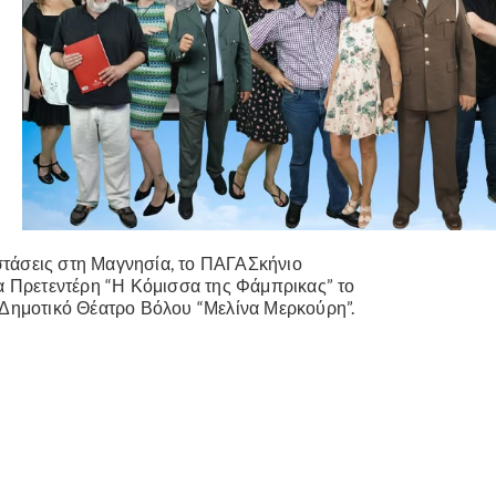
στάσεις στη Μαγνησία, το ΠΑΓΑΣκήνιο
 Πρετεντέρη “Η Κόμισσα της Φάμπρικας” το
ό Δημοτικό Θέατρο Βόλου “Μελίνα Μερκούρη”.