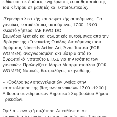
ειδίκευση σε δράσεις ενημέρωσης ευαισθητοποίησης
του Κέντρου σε μαθητές και εκπαιδευτικούς.
-Σεμινάριο λεκτικής και σωματικής αυτοάμυνας| Για
γυναίκες εκπαιδεύτριες αυτοάμυνας 17.00 -19.00 |
κλειστό γήπεδο TAE KWO DO
Σεμινάριο λεκτικής και σωματικής αυτοάμυνας από την
ιδρύτρια της «Γυναικείας Ομάδας Αυτοάμυνας» του
Ιδρύματος Nimertis Action Art, Άντα Τσαρέα (FOR
WOMEN), αναγνωρισμένη ακτιβίστρια από το
Ευρωπαϊκό Ινστιτούτο E.I.G.E για την ισότητα των
γυναικών. Προλογίζει η Μαρία Μπαρμπατσάλου (FOR
WOMEN) Νομικός, θεατρολόγος, σκηνοθέτης.
– «Ορόλος των επαγγελματιών υγείας στην
καταπολέμηση της βίας των γυναικών» 17.00 -19.00 |
Αίθουσα συνεδριάσεων Δημοτικού Συμβουλίου Δήμου
Τρικκαίων.
Ομιλία – ανοιχτή συζήτηση Απευθύνεται σε
επαγγελματίες υγείας πρώτης γραμμής των Τμημάτων