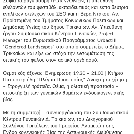
Σοφία Καραγκιαούρη (FOR WOMEN) η υπεύθυνη
εθελοντών του φεστιβάλ, εκπαιδευτικός και εκπαιδεύτρια
ενηλίκων στελεχών του ΣΕΟ και η Βέρα Ντάκου, Αν.
Προϊσταμένη του Τμήματος Κοινωνικών Πολιτικών και
Δημόσιας Υγείας του δήμου Τρικκαίων, Αν. Υπεύθυνη
έργου Συμβουλευτικού Κέντρου Γυναικών, Project
Manager του Ευρωπαϊκού Προγράμματος UrbactIII
“Gendered Landscapes” στο οποίο συμμετείχε ο Δήμος
Τρικκαίων και είχε ως στόχο την ενσωμάτωση της
οπτικής του φύλου στον αστικό σχεδιασμό.
Θεματικός άξονας: Ενημέρωση 19.30 – 21.00 | Κτήριο
Παπαστεριάδη “Πλέγμα Προστασίας”. Ανοιχτή συζήτηση
– Στρογγυλή τράπεζα. Θέμα, η ολιστική προστασία –
υποστήριξη των γυναικών θυμάτων ενδοοικογενειακής
βίας.
Με τη συμμετοχή – συνδιοργάνωση του Συμβουλευτικού
Κέντρου Γυναικών Δ. Τρικκαίων, του Δικηγορικού
Συλλόγου Τρικάλων, του Γραφείου Αντιμετώπισης
Ενδοοικογενειακής Βίας της Αστυνομικής Διεύθυνσης