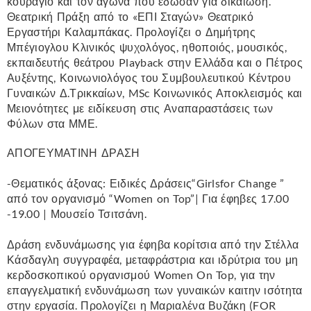
κουράγιο και τον αγώνα που έδωσαν για δικαίωση.
Θεατρική Πράξη από το «ΕΠΙ Σταγών» Θεατρικό
Εργαστήρι Καλαμπάκας. Προλογίζει ο Δημήτρης
Μπέγιογλου Κλινικός ψυχολόγος, ηθοποιός, μουσικός,
εκπαιδευτής θεάτρου Playback στην Ελλάδα και ο Πέτρος
Αυξέντης, Κοινωνιολόγος του Συμβουλευτικού Κέντρου
Γυναικών Δ.Τρικκαίων, MSc Κοινωνικός Αποκλεισμός και
Μειονότητες με ειδίκευση στις Αναπαραστάσεις των
Φύλων στα ΜΜΕ.
ΑΠΟΓΕΥΜΑΤΙΝΗ ΔΡΑΣΗ
-Θεματικός άξονας: Ειδικές Δράσεις“Girlsfor Change ”
από τον οργανισμό “Women on Top”| Για έφηβες 17.00
-19.00 | Μουσείο Τσιτσάνη.
Δράση ενδυνάμωσης για έφηβα κορίτσια από την Στέλλα
Κάσδαγλη συγγραφέα, μεταφράστρια και ιδρύτρια του μη
κερδοσκοπικού οργανισμού Women On Top, για την
επαγγελματική ενδυνάμωση των γυναικών καιτην ισότητα
στην εργασία. Προλογίζει η Μαριαλένα Βυζάκη (FOR