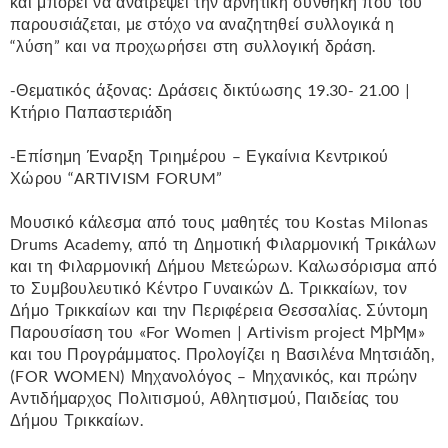
και μπορεί να ανατρέψει την αρνητική συνθήκη που του
παρουσιάζεται, με στόχο να αναζητηθεί συλλογικά η
“λύση” και να προχωρήσει στη συλλογική δράση.
-Θεματικός άξονας: Δράσεις δικτύωσης 19.30- 21.00 |
Κτήριο Παπαστεριάδη
-Επίσημη Έναρξη Τριημέρου – Εγκαίνια Κεντρικού
Χώρου “ARTIVISM FORUM”
Μουσικό κάλεσμα από τους μαθητές του Kostas Milonas
Drums Academy, από τη Δημοτική Φιλαρμονική Τρικάλων
και τη Φιλαρμονική Δήμου Μετεώρων. Καλωσόρισμα από
το Συμβουλευτικό Κέντρο Γυναικών Δ. Τρικκαίων, τον
Δήμο Τρικκαίων και την Περιφέρεια Θεσσαλίας. Σύντομη
Παρουσίαση του «For Women | Artivism project ϺϸϺϻ»
και του Προγράμματος. Προλογίζει η Βασιλένα Μητσιάδη,
(FOR WOMEN) Μηχανολόγος – Μηχανικός, και πρώην
Αντιδήμαρχος Πολιτισμού, Αθλητισμού, Παιδείας του
Δήμου Τρικκαίων.