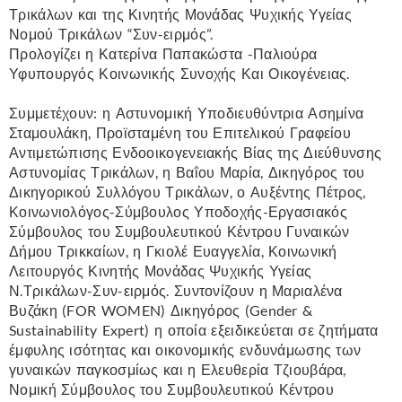
Τρικάλων και της Κινητής Μονάδας Ψυχικής Υγείας
Νομού Τρικάλων “Συν-ειρμός”.
Προλογίζει η Κατερίνα Παπακώστα -Παλιούρα
Υφυπουργός Κοινωνικής Συνοχής Και Οικογένειας.
Συμμετέχουν: η Αστυνομική Υποδιευθύντρια Ασημίνα
Σταμουλάκη, Προϊσταμένη του Επιτελικού Γραφείου
Αντιμετώπισης Ενδοοικογενειακής Βίας της Διεύθυνσης
Αστυνομίας Τρικάλων, η Βαΐου Μαρία, Δικηγόρος του
Δικηγορικού Συλλόγου Τρικάλων, ο Αυξέντης Πέτρος,
Κοινωνιολόγος-Σύμβουλος Υποδοχής-Εργασιακός
Σύμβουλος του Συμβουλευτικού Κέντρου Γυναικών
Δήμου Τρικκαίων, η Γκιολέ Ευαγγελία, Κοινωνική
Λειτουργός Κινητής Μονάδας Ψυχικής Υγείας
Ν.Τρικάλων-Συν-ειρμός. Συντονίζουν η Μαριαλένα
Βυζάκη (FOR WOMEN) Δικηγόρος (Gender &
Sustainability Expert) η οποία εξειδικεύεται σε ζητήματα
έμφυλης ισότητας και οικονομικής ενδυνάμωσης των
γυναικών παγκοσμίως και η Ελευθερία Τζιουβάρα,
Νομική Σύμβουλος του Συμβουλευτικού Κέντρου