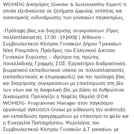
WOMEN) Δικηγόρος (Gender & Sustainability Expert) η
οποία εξειδικεύεται σε ζητήματα έμφυλης ισότητας και
οικονομικής ενδυνάμωσης των γυναικών παγκοσμίως.
-Πρόληψη βίας και διαχείρισης συγκρούσεων |Προς
πολλαπλασιαστές 17.00 -19.ϸ00ϸ | Αίθουσα –
Συμβουλευτικού Κέντρου Γυναικών Δήμου Τρικκαίων
Νίκη Ρουμπάνη, Πρόεδρος του Ελληνικού Δικτύου
Γυναικών Ευρώπης – ιδρύτρια της πρώτης
πανελλαδικής Γραμμής ΣΟΣ. Εργαστήριο διαδραστικού,
βιωματικού εκπαιδευτικού υλικού σε πολλαπλασιαστές
(εκπαιδευτικούς κι επιμορφωτές) για την πρόληψη βίας
και διαχείρισης συγκρούσεων με επικέντρωση στη βία
των νέων και τη διαφυλική βία, με βάση τα Ανθρώπινα
Δικαιώματα. Προλογίζει η Νεφέλη Θεμελή (FOR
WOMEN)- Programmes Manager στον παγκόσμιο
οργανισμό WAGGGS Global με ειδίκευση την ανάπτυξη
και εκπαίδευση προγραμμάτων με επίκεντρο το φύλο και
η Ευαγγελία Παπαχρήστου, Ψυχολόγος του
Συμβουλευτικού Κέντρου Γυναικών Δ.Τ ρικκαίων, με