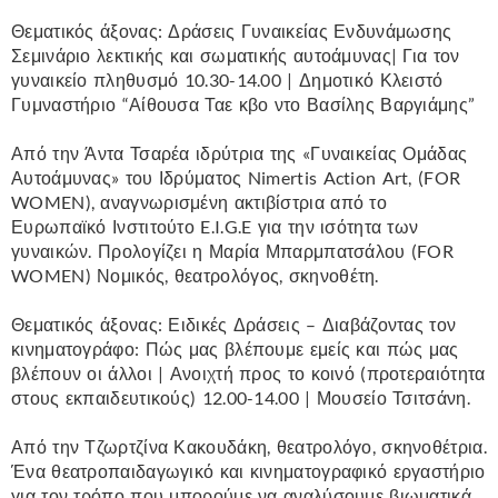
Θεματικός άξονας: Δράσεις Γυναικείας Ενδυνάμωσης
Σεμινάριο λεκτικής και σωματικής αυτοάμυνας| Για τον
γυναικείο πληθυσμό 10.30-14.00 | Δημοτικό Κλειστό
Γυμναστήριο “Αίθουσα Ταε κβο ντο Βασίλης Βαργιάμης”
Από την Άντα Τσαρέα ιδρύτρια της «Γυναικείας Ομάδας
Αυτοάμυνας» του Ιδρύματος Nimertis Action Art, (FOR
WOMEN), αναγνωρισμένη ακτιβίστρια από το
Ευρωπαϊκό Ινστιτούτο E.I.G.E για την ισότητα των
γυναικών. Προλογίζει η Μαρία Μπαρμπατσάλου (FOR
WOMEN) Νομικός, θεατρολόγος, σκηνοθέτη.
Θεματικός άξονας: Ειδικές Δράσεις – Διαβάζοντας τον
κινηματογράφο: Πώς μας βλέπουμε εμείς και πώς μας
βλέπουν οι άλλοι | Ανοιχτή προς το κοινό (προτεραιότητα
στους εκπαιδευτικούς) 12.00-14.00 | Μουσείο Τσιτσάνη.
Από την Τζωρτζίνα Κακουδάκη, θεατρολόγο, σκηνοθέτρια.
Ένα θεατροπαιδαγωγικό και κινηματογραφικό εργαστήριο
για τον τρόπο που μπορούμε να αναλύσουμε βιωματικά