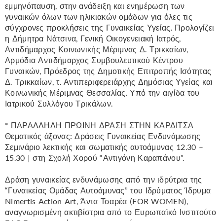
εμμηνόπαυση, στην ανάδειξη και ενημέρωση των
γυναικών όλων των ηλικιακών ομάδων για όλες τις
σύγχρονες προκλήσεις της Γυναικείας Υγείας. Προλογίζει
η Δήμητρα Νάτσινα, Γενική Οικογενειακή Ιατρός,
Αντιδήμαρχος Κοινωνικής Μέριμνας Δ. Τρικκαίων,
Αρμόδια Αντιδήμαρχος Συμβουλευτικού Κέντρου
Γυναικών, Πρόεδρος της Δημοτικής Επιτροπής Ισότητας
Δ. Τρικκαίων, τ. Αντιπεριφερειάρχης Δημόσιας Υγείας και
Κοινωνικής Μέριμνας Θεσσαλίας. Υπό την αιγίδα του
Ιατρικού Συλλόγου Τρικάλων.
* ΠΑΡΑΛΛΗΛΗ ΠΡΩΙΝΗ ΔΡΑΣΗ ΣΤΗΝ ΚΑΡΔΙΤΣΑ
Θεματικός άξονας: Δράσεις Γυναικείας Ενδυνάμωσης
Σεμινάριο λεκτικής και σωματικής αυτοάμυνας 12.30 –
15.30 | στη Σχολή Χορού “Αντιγόνη Καραπάνου”.
Δράση γυναικείας ενδυνάμωσης από την ιδρύτρια της
“Γυναικείας Ομάδας Αυτοάμυνας” του Ιδρύματος Ίδρυμα
Nimertis Action Art, Άντα Τσαρέα (FOR WOMEN),
αναγνωρισμένη ακτιβίστρια από το Ευρωπαϊκό Ινστιτούτο