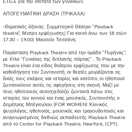
E.I.G.E για την ισότητα των γυναικών.
ΑΠΟΓΕΥΜΑΤΙΝΗ ΔΡΑΣΗ (ΤΡΙΚΑΛΑ)
-Θεματικός άξονας: Συμμετοχικό Θέατρο “Playback
theatre”, θέατρο εμψύχωσης| Για κοινό άνω των 18 ετών
17.30 – 19.00| Μουσείο Τσιτσάνη.
Παράσταση Playback Theatre από την ομάδα “Πυρήνας”,
με τίτλο “Γυναίκες της διπλανής πόρτας” . Το Playback
Theatre είναι ένα είδος θεάτρου εμψύχωσης που με την
καθοδήγηση του Συντονιστή, οι θεατές μοιράζονται τις
δικές τους σκέψεις και ιστορίες και κατόπιν, οι ηθοποιοί
ζωντανεύουν αυτές τις αφηγήσεις στη σκηνή. Μαζί με
τους ηθοποιούς αυτοσχεδιάζει ζωντανά πάνω στις
ιστορίες του κοινού και ένας μουσικός. Συντονιστής ο
Δημήτρης Μπέγιογλου (FOR WOMEN) Κλινικός
ψυχολόγος, ηθοποιός, μουσικός και τραγουδοποιός και
αναγνωρισμένος διεθνώς εκπαιδευτής Playback Theatre
από το Center for Playback Theatre, NewYork, (CPT).