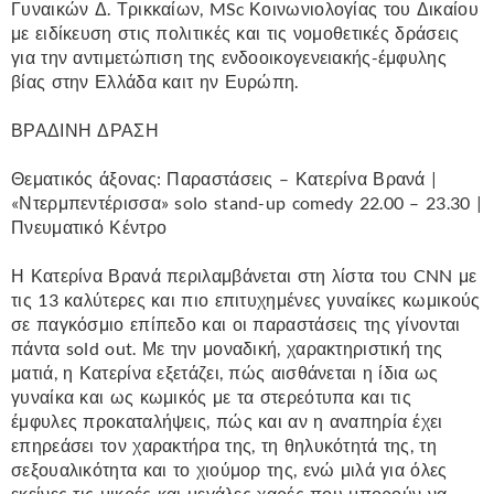
Γυναικών Δ. Τρικκαίων, MSc Κοινωνιολογίας του Δικαίου
με ειδίκευση στις πολιτικές και τις νομοθετικές δράσεις
για την αντιμετώπιση της ενδοοικογενειακής-έμφυλης
βίας στην Ελλάδα καιτ ην Ευρώπη.
ΒΡΑΔΙΝΗ ΔΡΑΣΗ
Θεματικός άξονας: Παραστάσεις – Κατερίνα Βρανά |
«Ντερμπεντέρισσα» solo stand-up comedy 22.00 – 23.30 |
Πνευματικό Κέντρο
Η Κατερίνα Βρανά περιλαμβάνεται στη λίστα του CNN με
τις 13 καλύτερες και πιο επιτυχημένες γυναίκες κωμικούς
σε παγκόσμιο επίπεδο και οι παραστάσεις της γίνονται
πάντα sold out. Με την μοναδική, χαρακτηριστική της
ματιά, η Κατερίνα εξετάζει, πώς αισθάνεται η ίδια ως
γυναίκα και ως κωμικός με τα στερεότυπα και τις
έμφυλες προκαταλήψεις, πώς και αν η αναπηρία έχει
επηρεάσει τον χαρακτήρα της, τη θηλυκότητά της, τη
σεξουαλικότητα και το χιούμορ της, ενώ μιλά για όλες
εκείνες τις μικρές και μεγάλες χαρές που μπορούν να