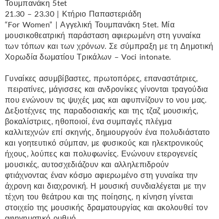
Τουμπανάκη 5tet
21.30 – 23.30 | Κτήριο Παπαστεριάδη
“For Women” | Αγγελική Τουμπανάκη 5tet. Μία
μουσικοθεατρική παράσταση αφιερωμένη στη γυναίκα
των τόπων και των χρόνων. Σε σύμπραξη με τη Δημοτική
Χορωδία δωματίου Τρικάλων – Voci intonate.
Γυναίκες ασυμβίβαστες, πρωτοπόρες, επαναστάτριες,
πειρατίνες, μάγισσες και ανδρονίκες γίνονται τραγούδια
που ενώνουν τις ψυχές μας και αφυπνίζουν το νου μας.
Δεξιοτέχνες της παραδοσιακής και της τζαζ μουσικής,
βοκαλίστριες, ηθοποιοί, ένα συμπαγές πλέγμα
καλλιτεχνών επί σκηνής, δημιουργούν ένα πολυδιάστατο
και γοητευτικό σύμπαν, με φυσικούς και ηλεκτρονικούς
ήχους, λούπες και πολυφωνίες. Ενώνουν ετερογενείς
μουσικές, αυτοσχεδιάζουν και αλληλεπιδρούν
φτιάχνοντας έναν κόσμο αφιερωμένο στη γυναίκα την
άχρονη και διαχρονική. Η μουσική συνδιαλέγεται με την
τέχνη του θεάτρου και της ποίησης, η κίνηση γίνεται
στοιχείο της μουσικής δραματουργίας και ακολουθεί τον
αφηγηματικό ρυθμό.