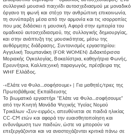
συλλογικό μουσικό παιχνίδι αυτοσχεδιασμού με μοναδικό
όργανο τη φωνή και στόχο την ανθρώπινη επικοινωνία,
τη συνύπαρξη μέσα από την αρμονία και τις ισορροπίες
που μας διδάσκει η μουσική. Αφορά στην εμπειρία του
ομαδικού αυτοσχεδιασμού, της συλλογικής δημιουργίας,
και στην ανάπτυξη της μουσικότητας, μέσω της
αυθόρμητης διάδρασης. Συντονισμός εργαστηρίου:
Αγγελική Τουμπανάκη (FOR WOMEN) Διδακτόρισσα
Μοριακής Ογκολογίας, Βοκαλίστρια, καθηγήτρια Φωνής,
Ερευνήτρια, Καλλιτεχνική παραγωγός, πρέσβειρα της
WHF Ελλάδος.
-«Ελάτε να Φυλο…σοφήσουμε» | Για μαθητές/τριες της
Πρωτοβάθμιας Εκπαίδευσης
Το βιωματικό εργαστήρι “Ελάτε να Φυλο…σοφήσουμε”
από την Κινητή Μονάδα Ψυχικής Υγείας Νομού
Τρικάλων «Συν-ειρμός», απευθύνεται σε παιδιά ηλικίας
ϹϹ-ϹϺ ετών και αφορά την ευαισθητοποίηση και
ενδυνάμωση των παιδιών, ώστε να μπορούν να
επεξεργάζονται και να αναστοχάζονται κριτικά πάνω σε