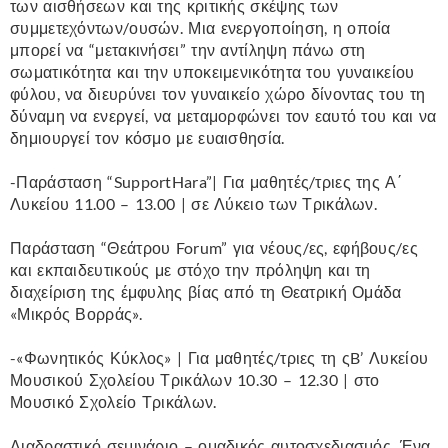
των αισθήσεων και της κριτικής σκέψης των
συμμετεχόντων/ουσών. Μια ενεργοποίηση, η οποία
μπορεί να “μετακινήσει” την αντίληψη πάνω στη
σωματικότητα και την υποκειμενικότητα του γυναικείου
φύλου, να διευρύνει τον γυναικείο χώρο δίνοντας του τη
δύναμη να ενεργεί, να μεταμορφώνει τον εαυτό του και να
δημιουργεί τον κόσμο με ευαισθησία.
-Παράσταση “SupportHara”| Για μαθητές/τριες της Α΄
Λυκείου 11.00 – 13.00 | σε Λύκειο των Τρικάλων.
Παράσταση “Θεάτρου Forum” για νέους/ες, εφήβους/ες
και εκπαιδευτικούς με στόχο την πρόληψη και τη
διαχείριση της έμφυλης βίας από τη Θεατρική Ομάδα
«Μικρός Βορράς».
-«Φωνητικός Κύκλος» | Για μαθητές/τριες τη ςB’ Λυκείου
Μουσικού Σχολείου Τρικάλων 10.30 – 12.30 | στο
Μουσικό Σχολείο Τρικάλων.
Διαδραστικό σεμινάριο – ομαδικός αυτοσχεδιασμός. Ένα