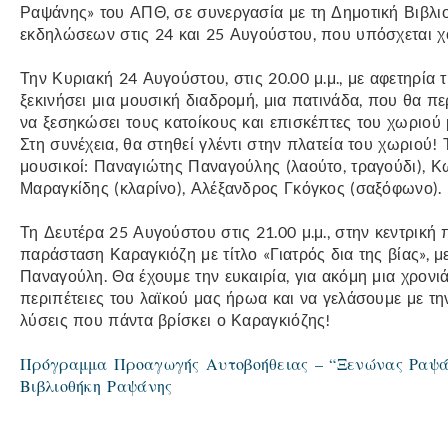
Ραψάνης» του ΑΠΘ, σε συνεργασία με τη Δημοτική Βιβλιο
εκδηλώσεων στις 24 και 25 Αυγούστου, που υπόσχεται χορ
Την Κυριακή 24 Αυγούστου, στις 20.00 μ.μ., με αφετηρία 
ξεκινήσει μια μουσική διαδρομή, μια πατινάδα, που θα πε
να ξεσηκώσει τους κατοίκους και επισκέπτες του χωριού
Στη συνέχεια, θα στηθεί γλέντι στην πλατεία του χωριού!
μουσικοί: Παναγιώτης Παναγούλης (λαούτο, τραγούδι), 
Μαραγκίδης (κλαρίνο), Αλέξανδρος Γκόγκος (σαξόφωνο).
Τη Δευτέρα 25 Αυγούστου στις 21.00 μ.μ., στην κεντρική
παράσταση Καραγκιόζη με τίτλο «Γιατρός δια της βίας»,
Παναγούλη. Θα έχουμε την ευκαιρία, για ακόμη μια χρονι
περιπέτειες του λαϊκού μας ήρωα και να γελάσουμε με την
λύσεις που πάντα βρίσκει ο Καραγκιόζης!
Πρόγραμμα Προαγωγής Αυτοβοήθειας – “Ξενώνας Ραψ
Βιβλιοθήκη Ραψάνης