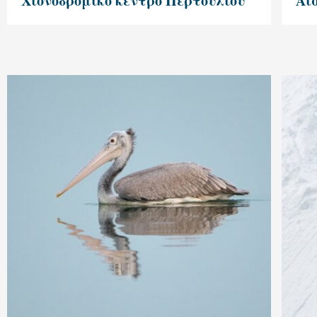
Χιονοδρομικό κέντρο Περτουλίου
Αι