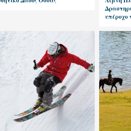
σθητικό Δάσος Όσσας
Λίμνη Π
Δραστηρι
υπέροχο 