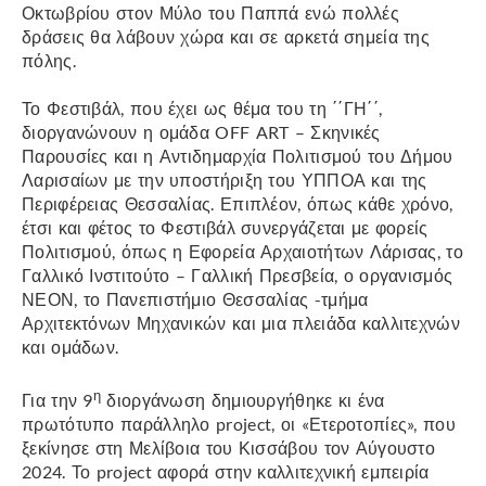
Οκτωβρίου στον Μύλο του Παππά ενώ πολλές
δράσεις θα λάβουν χώρα και σε αρκετά σημεία της
πόλης.
Το Φεστιβάλ, που έχει ως θέμα του τη ΄΄ΓΗ΄΄,
διοργανώνουν η ομάδα OFF ART – Σκηνικές
Παρουσίες και η Αντιδημαρχία Πολιτισμού του Δήμου
Λαρισαίων με την υποστήριξη του ΥΠΠΟΑ και της
Περιφέρειας Θεσσαλίας. Επιπλέον, όπως κάθε χρόνο,
έτσι και φέτος το Φεστιβάλ συνεργάζεται με φορείς
Πολιτισμού, όπως η Εφορεία Αρχαιοτήτων Λάρισας, το
Γαλλικό Ινστιτούτο – Γαλλική Πρεσβεία, ο οργανισμός
ΝΕΟΝ, το Πανεπιστήμιο Θεσσαλίας -τμήμα
Αρχιτεκτόνων Μηχανικών και μια πλειάδα καλλιτεχνών
και ομάδων.
η
Για την 9
διοργάνωση δημιουργήθηκε κι ένα
πρωτότυπο παράλληλο project, οι «Ετεροτοπίες», που
ξεκίνησε στη Μελίβοια του Κισσάβου τον Αύγουστο
2024. Το project αφορά στην καλλιτεχνική εμπειρία